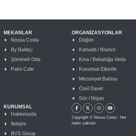
MEKANLAR
ORGANİZASYONLAR
Nossa Costa
Düğün
By Balıkçı
Kahvaltı / Brunch
Şömineli Oda
Kına / Bekarlığa Veda
Palm Cafe
Kurumsal Etkinlik
Mezuniyet Balosu
Özel Davet
Söz / Nişan
KURUMSAL
Hakkımızda
Copyright © Nossa Costa - Her
hakkı saklıdır.
İletişim
BVS Group