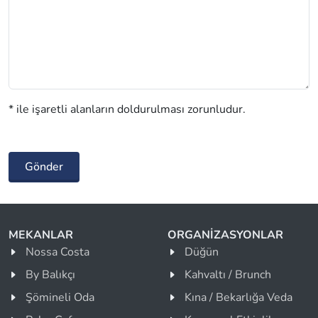
* ile işaretli alanların doldurulması zorunludur.
Gönder
MEKANLAR
ORGANİZASYONLAR
Nossa Costa
Düğün
By Balıkçı
Kahvaltı / Brunch
Şömineli Oda
Kına / Bekarlığa Veda