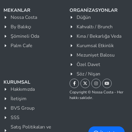
MEKANLAR
ORGANİZASYONLAR
Nossa Costa
Düğün
By Balıkçı
Kahvaltı / Brunch
Şömineli Oda
Kına / Bekarlığa Veda
Palm Cafe
Kurumsal Etkinlik
Mezuniyet Balosu
Özel Davet
Söz / Nişan
KURUMSAL
Hakkımızda
Copyright © Nossa Costa - Her
hakkı saklıdır.
İletişim
BVS Group
SSS
Satış Politikaları ve